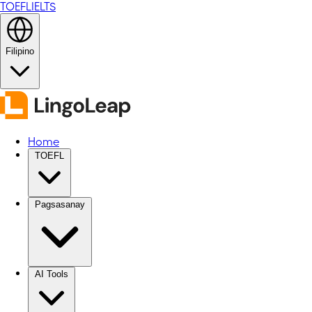
TOEFL
IELTS
Filipino
Home
TOEFL
Pagsasanay
AI Tools