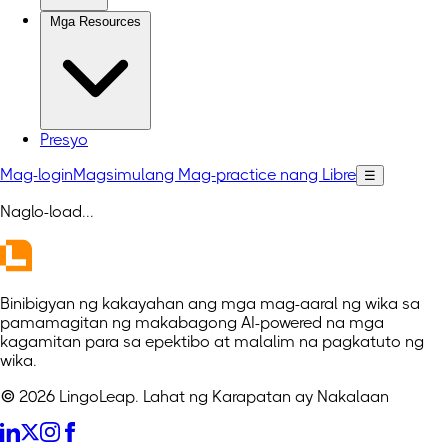
Mga Resources
Presyo
Mag-login
Magsimulang Mag-practice nang Libre
☰
Naglo-load
...
Binibigyan ng kakayahan ang mga mag-aaral ng wika sa
pamamagitan ng makabagong AI-powered na mga
kagamitan para sa epektibo at malalim na pagkatuto ng
wika.
© 2026 LingoLeap. Lahat ng Karapatan ay Nakalaan