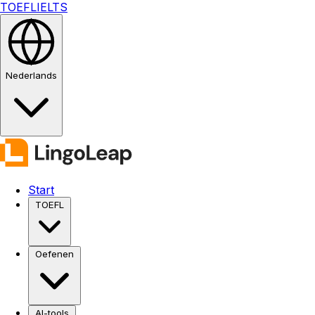
TOEFL
IELTS
Nederlands
Start
TOEFL
Oefenen
AI-tools