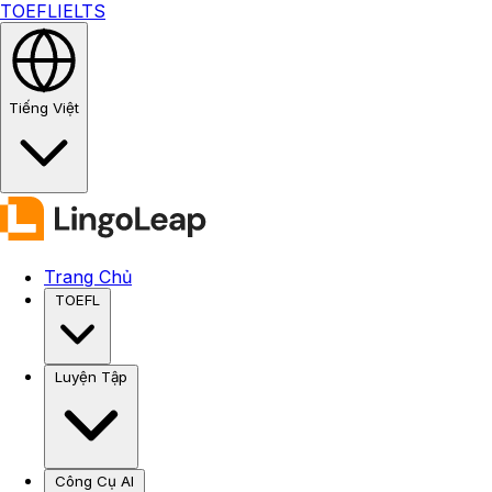
TOEFL
IELTS
Tiếng Việt
Trang Chủ
TOEFL
Luyện Tập
Công Cụ AI